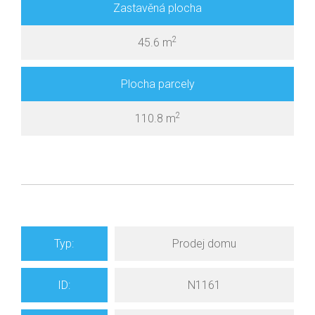
Zastavěná plocha
2
45.6 m
Plocha parcely
2
110.8 m
Typ:
Prodej domu
ID:
N1161