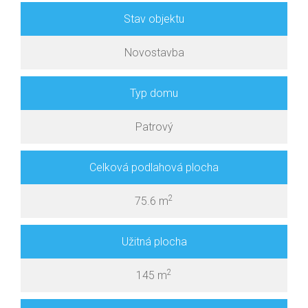
Stav objektu
Novostavba
Typ domu
Patrový
Celková podlahová plocha
2
75.6 m
Užitná plocha
2
145 m