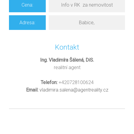
Cena:
Info v RK za nemovitost
Adresa:
Babice,
Kontakt
Ing. Vladimíra Šálená, DiS.
realitní agent
Telefon:
+420728100624
Email:
vladimira.salena@agentreality.cz