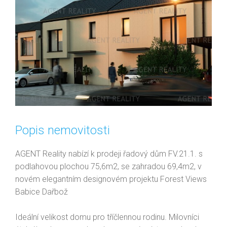
Popis nemovitosti
AGENT Reality nabízí k prodeji řadový dům FV.21.1. s
podlahovou plochou 75,6m2, se zahradou 69,4m2, v
novém elegantním designovém projektu Forest Views
Babice Dařbož
Ideální velikost domu pro tříčlennou rodinu. Milovníci