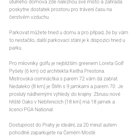
útulného domova zde naleznou své místo a zahrada
poskytne dostatek prostoru pro trávení času na
čerstvém vzduchu.
Parkovat můžete hned u domu a pro případ, že by vám
to nestačilo, další parkovací stání je k dispozici hned u
parku.
Pro milovníky golfu je nejbližším greenem Loreta Golf
Pyšely (6 km) od architekta Keitha Prestona.
Mistrovská osmnáctka s parem 72 vám dá zabrat.
Nedaleko (8 km) je Štiřín s 9 jamkami a parem 70. Je
proslulý nádhernými výhledy do krajiny. Zbrusu nové
hřiště Oaks v Nebřenicích (18 km) má 18 jamek a
licenci PGA National.
Dostupnost do Prahy je ideální, za 20 minut autem
pohodlně zaparkujete na Černém Mostě.