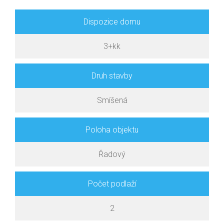
Dispozice domu
3+kk
Druh stavby
Smíšená
Poloha objektu
Řadový
Počet podlaží
2