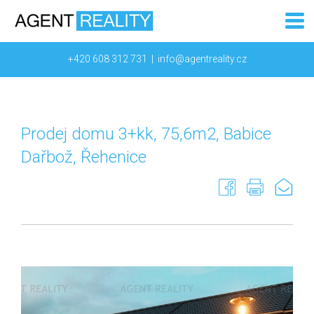
+420 608 312 731
|
info@agentreality.cz
Prodej domu 3+kk, 75,6m2, Babice
Dařbož, Řehenice