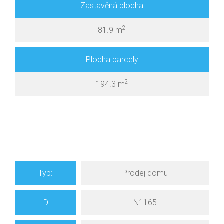
Zastavěná plocha
2
81.9 m
Plocha parcely
2
194.3 m
Typ:
Prodej domu
ID:
N1165