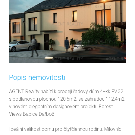
Popis nemovitosti
AGENT Reality nabízí k prodeji řadový dům 4+kk FV.32.
s podlahovou plochou 120,5m2, se zahradou 112,4m2,
v novém elegantním designovém projektu Forest
Views Babice Dařbož
Ideální velikost domu pro čtyřčlennou rodinu. Milovníci