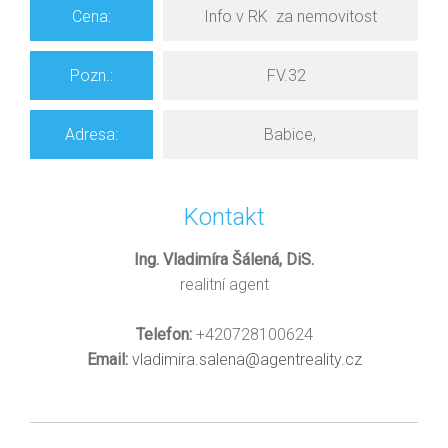
Cena:
Info v RK za nemovitost
Pozn
.
:
FV.32
Adresa:
Babice,
Kontakt
Ing. Vladimíra Šálená, DiS.
realitní agent
Telefon:
+420728100624
Email:
vladimira.salena@agentreality.cz