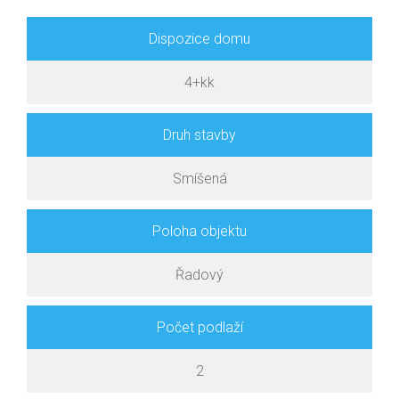
Dispozice domu
4+kk
Druh stavby
Smíšená
Poloha objektu
Řadový
Počet podlaží
2