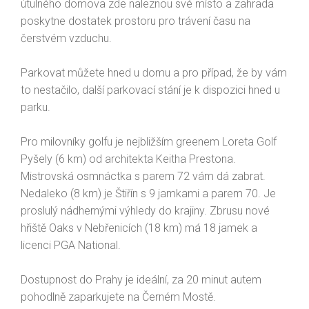
útulného domova zde naleznou své místo a zahrada
poskytne dostatek prostoru pro trávení času na
čerstvém vzduchu.
Parkovat můžete hned u domu a pro případ, že by vám
to nestačilo, další parkovací stání je k dispozici hned u
parku.
Pro milovníky golfu je nejbližším greenem Loreta Golf
Pyšely (6 km) od architekta Keitha Prestona.
Mistrovská osmnáctka s parem 72 vám dá zabrat.
Nedaleko (8 km) je Štiřín s 9 jamkami a parem 70. Je
proslulý nádhernými výhledy do krajiny. Zbrusu nové
hřiště Oaks v Nebřenicích (18 km) má 18 jamek a
licenci PGA National.
Dostupnost do Prahy je ideální, za 20 minut autem
pohodlně zaparkujete na Černém Mostě.