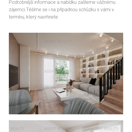
Podrobnější informace a nabídku zašleme vážnému
zájemci.Těšíme se i na případnou schůzku s vámi v
termínu, který navrhnete.