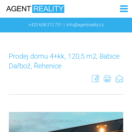
+420 608 312 731
|
info@agentreality.cz
Prodej domu 4+kk, 120,5 m2, Babice
Dařbož, Řehenice