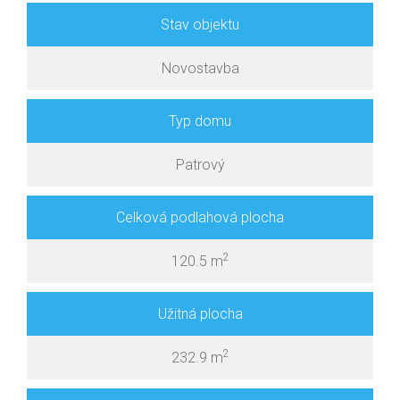
Stav objektu
Novostavba
Typ domu
Patrový
Celková podlahová plocha
2
120.5 m
Užitná plocha
2
232.9 m