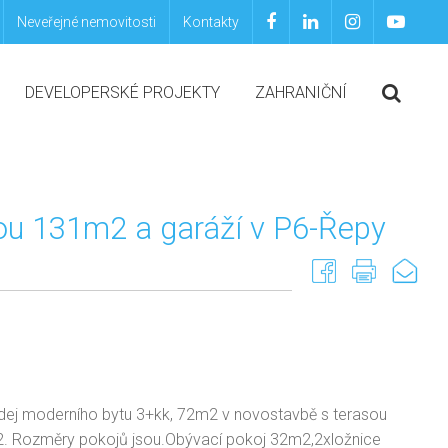
Neveřejné nemovitosti
Kontakty
DEVELOPERSKÉ PROJEKTY
ZAHRANIČNÍ
ou 131m2 a garáží v P6-Řepy
odej moderního bytu 3+kk, 72m2 v novostavbě s terasou
 Rozměry pokojů jsou.Obývací pokoj 32m2,2xložnice