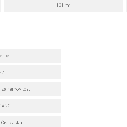
2
131 m
ej bytu
N7
 za nemovitost
DANO
 Čistovická