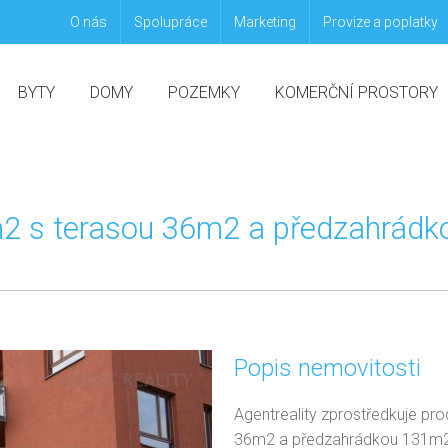
O nás
Spolupráce
Marketing
Provize a poplatky
BYTY
DOMY
POZEMKY
KOMERČNÍ PROSTORY
m2 s terasou 36m2 a předzahrádk
Popis nemovitosti
Agentreality zprostředkuje pr
36m2 a předzahrádkou 131m2.