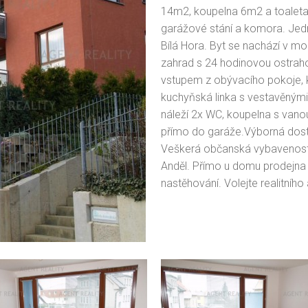
14m2, koupelna 6m2 a toaleta 
garážové stání a komora. Jedn
Bílá Hora. Byt se nachází v 
zahrad s 24 hodinovou ostraho
vstupem z obývacího pokoje, kt
kuchyňská linka s vestavěnými
náleží 2x WC, koupelna s vanou
přímo do garáže.Výborná dostup
Veškerá občanská vybavenost 
Anděl. Přímo u domu prodejna L
nastěhování. Volejte realitního