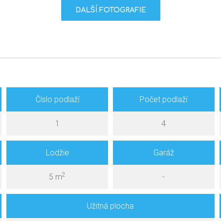
DALŠÍ FOTOGRAFIE
Číslo podlaží
Počet podlaží
1
4
Lodžie
Garáž
2
5 m
-
Užitná plocha