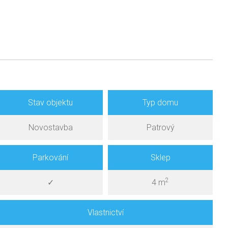
Stav objektu
Typ domu
Novostavba
Patrový
Parkování
Sklep
2
✓
4 m
Vlastnictví