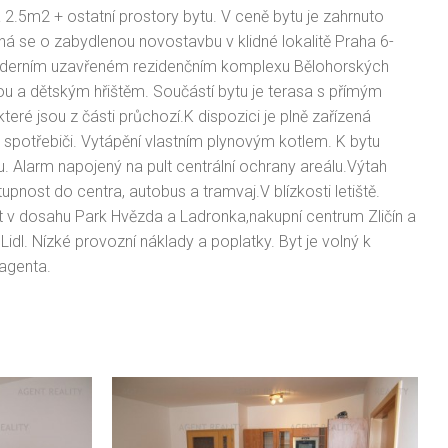
2.5m2 + ostatní prostory bytu. V ceně bytu je zahrnuto
á se o zabydlenou novostavbu v klidné lokalitě Praha 6-
moderním uzavřeném rezidenčním komplexu Bělohorských
u a dětským hřištěm. Součástí bytu je terasa s přímým
eré jsou z části průchozí.K dispozici je plně zařízená
 spotřebiči. Vytápění vlastním plynovým kotlem. K bytu
. Alarm napojený na pult centrální ochrany areálu.Výtah
nost do centra, autobus a tramvaj.V blízkosti letiště.
v dosahu Park Hvězda a Ladronka,nakupní centrum Zličín a
idl. Nízké provozní náklady a poplatky. Byt je volný k
 agenta.