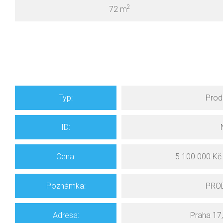
2
72 m
Typ:
Prod
ID:
Cena:
5 100 000 Kč
Pozn
ámka
:
PRO
Adresa:
Praha 17,