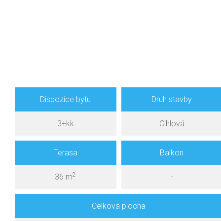
Dispozice bytu
Druh stavby
3+kk
Cihlová
Terasa
Balkon
2
36 m
-
Celková plocha