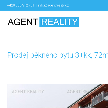
+420 608 312 731
|
info@agentreality.cz
Prodej pěkného bytu 3+kk, 72