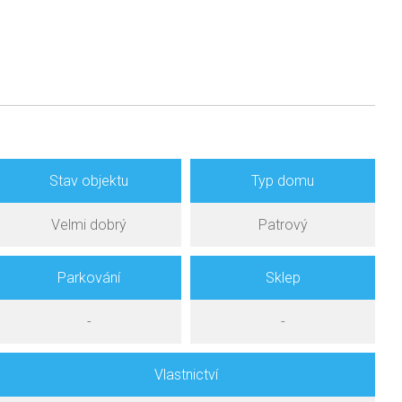
Stav objektu
Typ domu
Velmi dobrý
Patrový
Parkování
Sklep
-
-
Vlastnictví