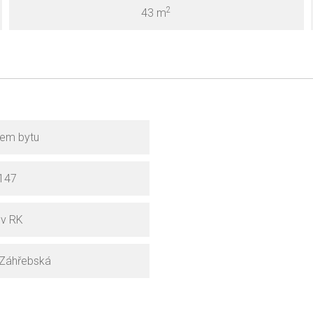
2
43 m
jem bytu
147
o v RK
 Záhřebská