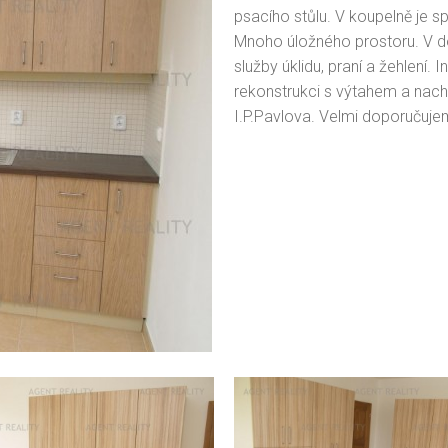
psacího stůlu. V koupelně je s
Mnoho úložného prostoru. V d
služby úklidu, praní a žehlení.
rekonstrukci s výtahem a nachá
I.P.Pavlova. Velmi doporučujem