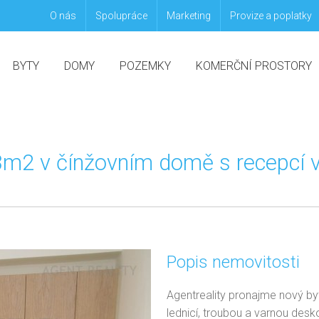
O nás
Spolupráce
Marketing
Provize a poplatky
BYTY
DOMY
POZEMKY
KOMERČNÍ PROSTORY
3m2 v čínžovním domě s recepcí v
Popis nemovitosti
Agentreality pronajme nový b
lednicí, troubou a varnou desko