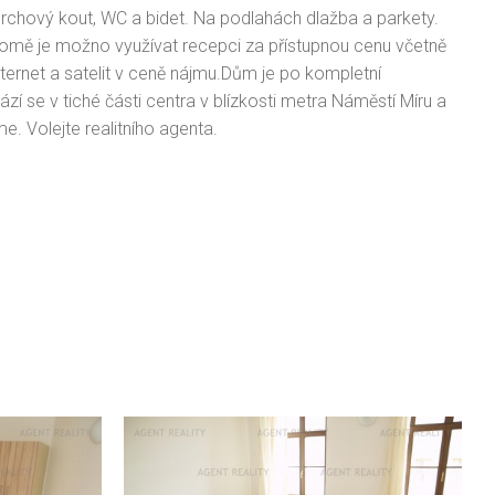
prchový kout, WC a bidet. Na podlahách dlažba a parkety.
omě je možno využívat recepci za přístupnou cenu včetně
 Internet a satelit v ceně nájmu.Dům je po kompletní
zí se v tiché části centra v blízkosti metra Náměstí Míru a
e. Volejte realitního agenta.