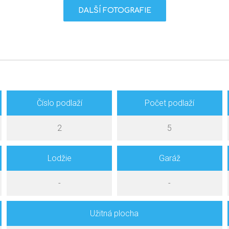
DALŠÍ FOTOGRAFIE
Číslo podlaží
Počet podlaží
2
5
Lodžie
Garáž
-
-
Užitná plocha