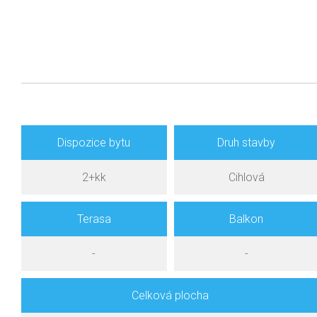
Dispozice bytu
Druh stavby
2+kk
Cihlová
Terasa
Balkon
-
-
Celková plocha