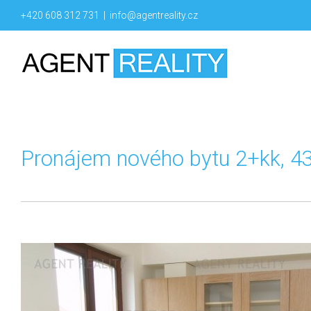
+420 608 312 731
|
info@agentreality.cz
Pronájem nového bytu 2+kk, 4