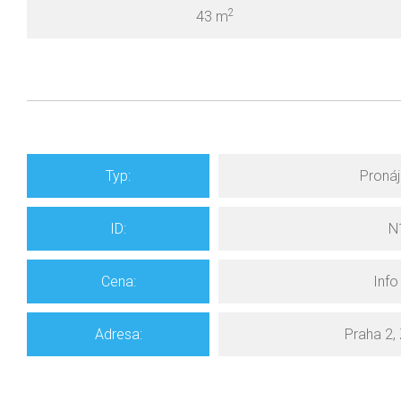
2
43 m
Typ:
Proná
ID:
N
Cena:
Inf
Adresa:
Praha 2,