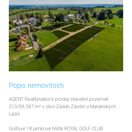
Popis nemovitosti
AGENT Realitynabízí k prodeji stavební pozemek
213/39, 567 m² v obci Zádub-Závišín u Mariánských
Lázní.
Golfové 18 jamkové hřiště ROYAL GOLF CLUB