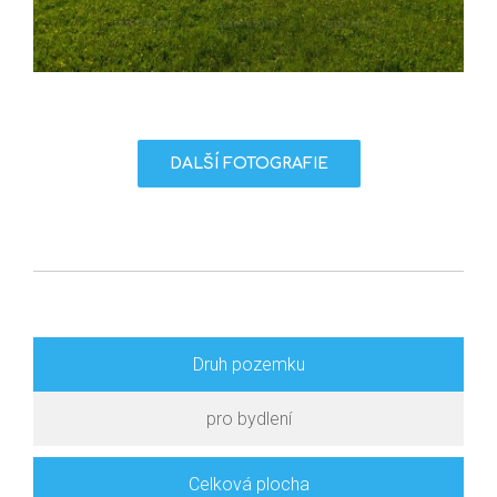
DALŠÍ FOTOGRAFIE
Druh pozemku
pro bydlení
Celková plocha