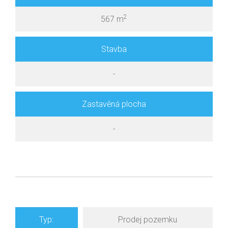
2
567 m
Stavba
-
Zastavěná plocha
-
Typ:
Prodej pozemku