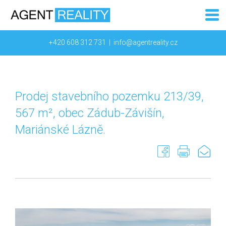
+420 608 312 731
|
info@agentreality.cz
Prodej stavebního pozemku 213/39,
567 m², obec Zádub-Závišín,
Mariánské Lázně.